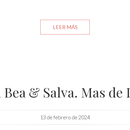
ABOUT
LEER MÁS
BODA
DE
MARINA
&
NACHO
EN
TORRELAMINA
 Bea & Salva. Mas de 
13 de febrero de 2024