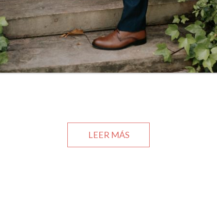
ABOUT
LEER MÁS
BODA
BEA
&
SALVA.
MAS